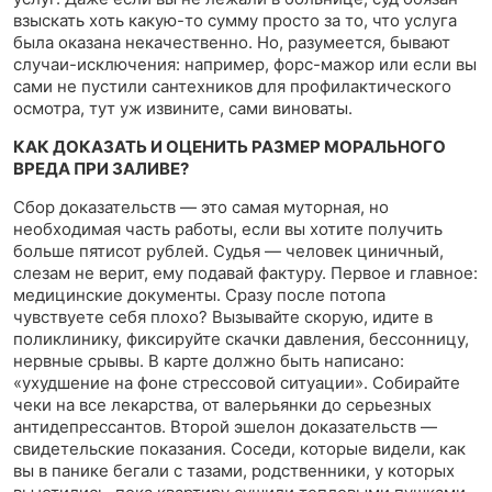
взыскать хоть какую-то сумму просто за то, что услуга
была оказана некачественно. Но, разумеется, бывают
случаи-исключения: например, форс-мажор или если вы
сами не пустили сантехников для профилактического
осмотра, тут уж извините, сами виноваты.
КАК ДОКАЗАТЬ И ОЦЕНИТЬ РАЗМЕР МОРАЛЬНОГО
ВРЕДА ПРИ ЗАЛИВЕ?
Сбор доказательств — это самая муторная, но
необходимая часть работы, если вы хотите получить
больше пятисот рублей. Судья — человек циничный,
слезам не верит, ему подавай фактуру. Первое и главное:
медицинские документы. Сразу после потопа
чувствуете себя плохо? Вызывайте скорую, идите в
поликлинику, фиксируйте скачки давления, бессонницу,
нервные срывы. В карте должно быть написано:
«ухудшение на фоне стрессовой ситуации». Собирайте
чеки на все лекарства, от валерьянки до серьезных
антидепрессантов. Второй эшелон доказательств —
свидетельские показания. Соседи, которые видели, как
вы в панике бегали с тазами, родственники, у которых