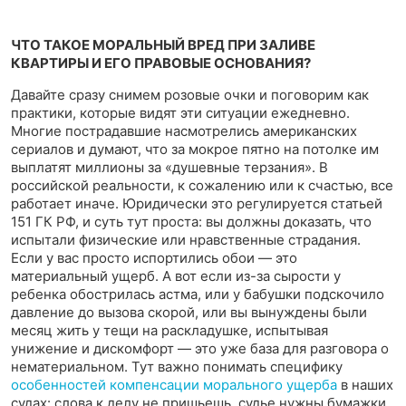
ЧТО ТАКОЕ МОРАЛЬНЫЙ ВРЕД ПРИ ЗАЛИВЕ
КВАРТИРЫ И ЕГО ПРАВОВЫЕ ОСНОВАНИЯ?
Давайте сразу снимем розовые очки и поговорим как
практики, которые видят эти ситуации ежедневно.
Многие пострадавшие насмотрелись американских
сериалов и думают, что за мокрое пятно на потолке им
выплатят миллионы за «душевные терзания». В
российской реальности, к сожалению или к счастью, все
работает иначе. Юридически это регулируется статьей
151 ГК РФ, и суть тут проста: вы должны доказать, что
испытали физические или нравственные страдания.
Если у вас просто испортились обои — это
материальный ущерб. А вот если из-за сырости у
ребенка обострилась астма, или у бабушки подскочило
давление до вызова скорой, или вы вынуждены были
месяц жить у тещи на раскладушке, испытывая
унижение и дискомфорт — это уже база для разговора о
нематериальном. Тут важно понимать специфику
особенностей компенсации морального ущерба
в наших
судах: слова к делу не пришьешь, судье нужны бумажки,