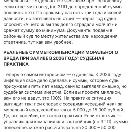
моральный — отдельно. Не забываем про госпошлину,
если ответчик сосед (по ЗПП до определенной суммы
пошлины нет). По срокам: у вас есть три года исковой
давности, но затягивать не стоит — через год судья
спросит: «А чего ж вы так долго страдали молча?» и
срежет сумму до минимума. Документы подаем в
районный суд по месту жительства или нахождения
ответчика, тут как вам удобнее.
РЕАЛЬНЫЕ СУММЫ КОМПЕНСАЦИИ МОРАЛЬНОГО
ВРЕДА ПРИ ЗАЛИВЕ В 2026 ГОДУ: СУДЕБНАЯ
ПРАКТИКА
Теперь о самом интересном — о деньгах. К 2026 году
инфляция свое дело сделала, и суммы, которые суды
присуждали пять лет назад, сейчас выглядят смешно, но
судебная система инертна. Если вы просите миллион,
вам его не дадут, это 100%. На практике ситуация
выглядит так: при спорах с соседями «средний чек» за
моральный вред колеблется от 5 000 до 15 000 рублей.
Да, это копейки, но такова практика. Если ответчик —
управляющая компания или застройщик (по ЗПП), суммы
повеселее: можно рассчитывать на 20 000 – 50 000