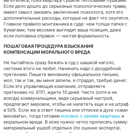
вы ютились, пока квартиру сушили тепловыми пушками.
Если дело дошло до серьезных психологических травм,
имеет смысл заказать заключение психолога, хотя это
дополнительные расходы, которые не факт что окупятся.
Главное правило монтажника в суде: чем толще папка с
бумагами, тем весомее выглядит ваша позиция, даже
если половина справок — чистая формальность.
ПОШАГОВАЯ ПРОЦЕДУРА ВЗЫСКАНИЯ
КОМПЕНСАЦИИ МОРАЛЬНОГО ВРЕДА
Не пытайтесь сразу бежать в суд с шашкой наголо,
система этого не любит. Начинать надо с досудебной
претензии. Пишете виновнику официальное письмо,
мол, так и так, вы меня залили, я страдал, требую денег.
Если это управляющая компания, отправляете
претензию по ЗПП, ждете 10 дней. Часто (хотя и не
всегда) коммунальщики, видя серьезный настрой,
предлагают мировое, чтобы не налететь еще и на штраф
в 50%. Если же в ответ тишина или отписки в духе «сами
виноваты», тогда готовим
исковое о заливе квартиры
и
моральном вреде. В иске нужно четко прописать сумму:
материальный ущерб отдельно (по оценке эксперта),