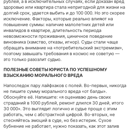
рублей, а в исключительных случаях, если доказан вред
здоровью или квартира стала непригодной для жизни на
долгий срок, удается выбить и до 100 000. Но это скорее
исключение. Факторы, которые реально влияют на
повышение суммы: наличие малолетних детей или
инвалидов в квартире, длительность периода
невозможности проживания, циничное поведение
виновника (хамство, отказы, игнор). Суды стали чаще
обращать внимание на «потребительский экстремизм»,
поэтому завышать требования в космос не советую —
это только разозлит судью.
ПОЛЕЗНЫЕ СОВЕТЫ ЮРИСТА ПО УСПЕШНОМУ
ВЗЫСКАНИЮ МОРАЛЬНОГО ВРЕДА
Напоследок пару лайфхаков с полей. Во-первых, никогда
не пишите сумму морального вреда «от балды».
Обоснуйте её. Напишите: «я оцениваю день своих
страданий в 1000 рублей, ремонт длился 30 дней, итого
30 000». Это выглядит логично и судье проще с этим
работать, чем с абстрактной цифрой. Во-вторых, не
стесняйтесь эмоций в суде, но без истерик. Сухое
бубнение не работает, нужно показать, как этот залив