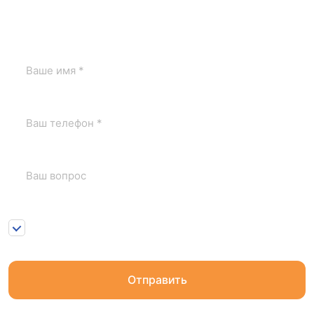
Если у вас остались вопросы, заполните форму и юрист
по заливам свяжется с вами.
Нажимая на кнопку «Отправить» я соглашаюсь с
1
Пользовательским соглашением
и
Положением о
персональных данных