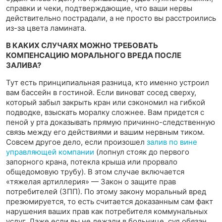
справки и чеки, подтверждающие, что ваши нервы
действительно пострадали, а не просто вы расстроились
из-за цвета ламината.
В КАКИХ СЛУЧАЯХ МОЖНО ТРЕБОВАТЬ
КОМПЕНСАЦИЮ МОРАЛЬНОГО ВРЕДА ПОСЛЕ
ЗАЛИВА?
Тут есть принципиальная разница, кто именно устроил
вам бассейн в гостиной. Если виноват сосед сверху,
который забыл закрыть кран или сэкономил на гибкой
подводке, взыскать моралку сложнее. Вам придется с
пеной у рта доказывать прямую причинно-следственную
связь между его действиями и вашим нервным тиком.
Совсем другое дело, если произошел
залив по вине
управляющей компании
(лопнул стояк до первого
запорного крана, потекла крыша или прорвало
общедомовую трубу). В этом случае включается
«тяжелая артиллерия» — Закон о защите прав
потребителей (ЗПП). По этому закону моральный вред
презюмируется, то есть считается доказанным сам факт
нарушения ваших прав как потребителя коммунальных
услуг. Даже если вы не лежали в больнице, суд обязан