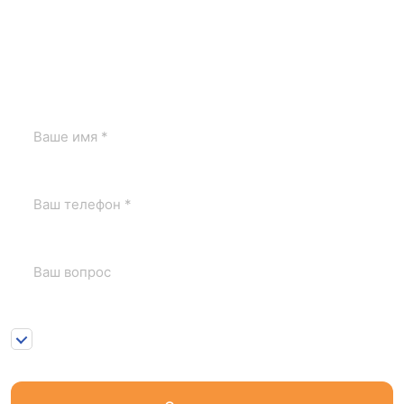
оценщика
Если у вас остались вопросы, заполните форму и юрист
по заливам свяжется с вами.
Нажимая на кнопку «Отправить» я соглашаюсь с
1
Пользовательским соглашением
и
Положением о
персональных данных