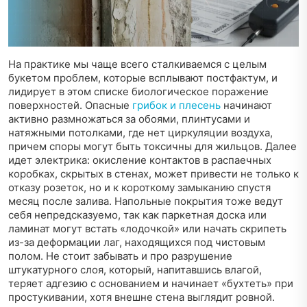
На практике мы чаще всего сталкиваемся с целым
букетом проблем, которые всплывают постфактум, и
лидирует в этом списке биологическое поражение
поверхностей. Опасные
грибок и плесень
начинают
активно размножаться за обоями, плинтусами и
натяжными потолками, где нет циркуляции воздуха,
причем споры могут быть токсичны для жильцов. Далее
идет электрика: окисление контактов в распаечных
коробках, скрытых в стенах, может привести не только к
отказу розеток, но и к короткому замыканию спустя
месяц после залива. Напольные покрытия тоже ведут
себя непредсказуемо, так как паркетная доска или
ламинат могут встать «лодочкой» или начать скрипеть
из-за деформации лаг, находящихся под чистовым
полом. Не стоит забывать и про разрушение
штукатурного слоя, который, напитавшись влагой,
теряет адгезию с основанием и начинает «бухтеть» при
простукивании, хотя внешне стена выглядит ровной.