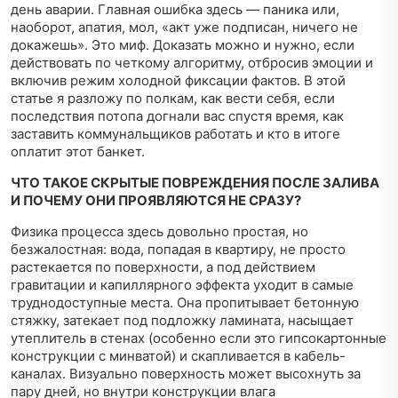
день аварии. Главная ошибка здесь — паника или,
наоборот, апатия, мол, «акт уже подписан, ничего не
докажешь». Это миф. Доказать можно и нужно, если
действовать по четкому алгоритму, отбросив эмоции и
включив режим холодной фиксации фактов. В этой
статье я разложу по полкам, как вести себя, если
последствия потопа догнали вас спустя время, как
заставить коммунальщиков работать и кто в итоге
оплатит этот банкет.
ЧТО ТАКОЕ СКРЫТЫЕ ПОВРЕЖДЕНИЯ ПОСЛЕ ЗАЛИВА
И ПОЧЕМУ ОНИ ПРОЯВЛЯЮТСЯ НЕ СРАЗУ?
Физика процесса здесь довольно простая, но
безжалостная: вода, попадая в квартиру, не просто
растекается по поверхности, а под действием
гравитации и капиллярного эффекта уходит в самые
труднодоступные места. Она пропитывает бетонную
стяжку, затекает под подложку ламината, насыщает
утеплитель в стенах (особенно если это гипсокартонные
конструкции с минватой) и скапливается в кабель-
каналах. Визуально поверхность может высохнуть за
пару дней, но внутри конструкции влага