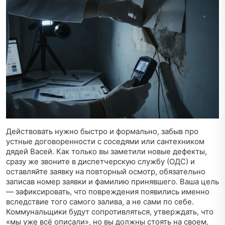
Действовать нужно быстро и формально, забыв про
устные договоренности с соседями или сантехником
дядей Васей. Как только вы заметили новые дефекты,
сразу же звоните в диспетчерскую службу (ОДС) и
оставляйте заявку на повторный осмотр, обязательно
записав номер заявки и фамилию принявшего. Ваша цель
— зафиксировать, что повреждения появились именно
вследствие того самого залива, а не сами по себе.
Коммунальщики будут сопротивляться, утверждать, что
«мы уже всё описали», но вы должны стоять на своем,