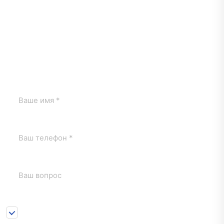
консультацию
оценщика
Если у вас остались вопросы, заполните форму и юрист
по заливам свяжется с вами.
Нажимая на кнопку «Отправить» я соглашаюсь с
1
Пользовательским соглашением
и
Положением о
персональных данных