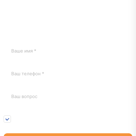
оценщика
Если у вас остались вопросы, заполните форму и юрист
по заливам свяжется с вами.
Нажимая на кнопку «Отправить» я соглашаюсь с
1
Пользовательским соглашением
и
Положением о
персональных данных